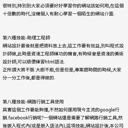
很特別,特別到大家必須要好好學習你的網站該如何用,在這個
十倍數的時代,沒幾個人有耐心學習一個陌生的網站介面.
第六種技能-助理工程師
網站設計最後就是把資料放上去,這工作要有效益,別叫程式設
計師做,此時是資淺工程師練功的機會,有時候會是資淺的美術
設計師,可以順便練習html語法.
正所謂大將不斲.大廚不庖,但是但是,專案趕時間的時候,大家
分一分工作後,都是得做的.
第八種技能-網路行銷工具使用
其實這個工作要能夠懂,不然如何運用現今主流的google行
銷.facebook行銷呢?一個網站還是需要了解網路行銷工具,然
後嵌入程式內(或是嵌入語法內),這項技能,網站設計後,本公司