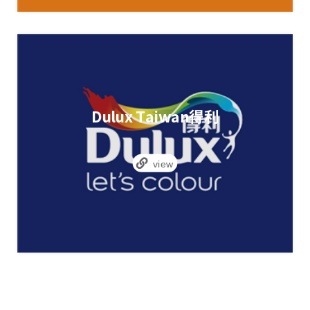
Dulux Taiwan得利
view