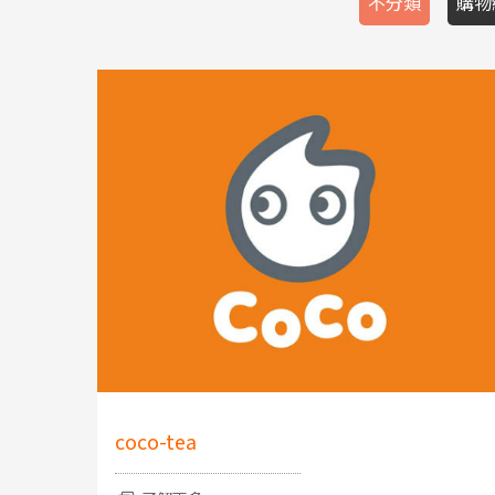
不分類
購物
coco-tea