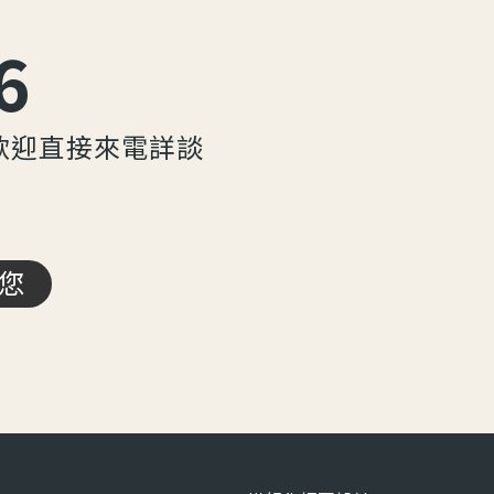
6
歡迎直接來電詳談
您