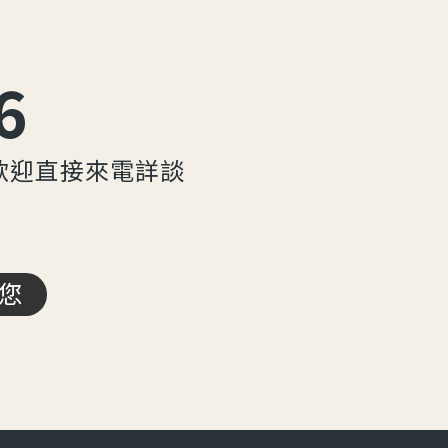
6
歡迎直接來電詳談
您