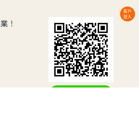
客戶
登入
專業！
按此加入LINE@
ID : @b2005