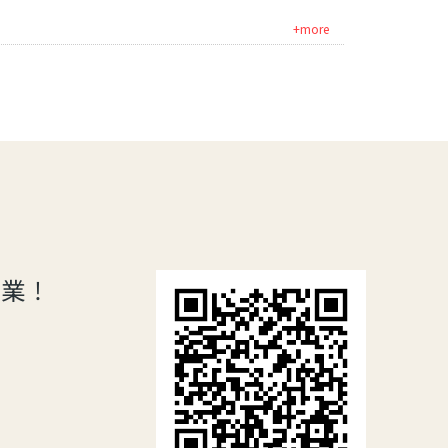
+more
專業！