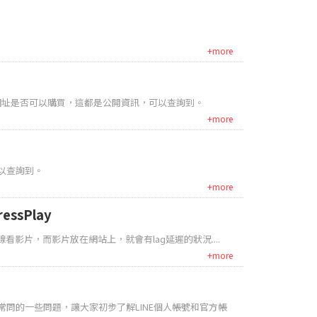
+more
網址是否可以購買，這都是公開資訊，可以查詢到。
+more
以查詢到。
+more
ssPlay
影片，而影片放在網站上，就會有lag延遲的狀況....
+more
常問的一些問題，讓大家初步了解LINE個人帳號和官方帳