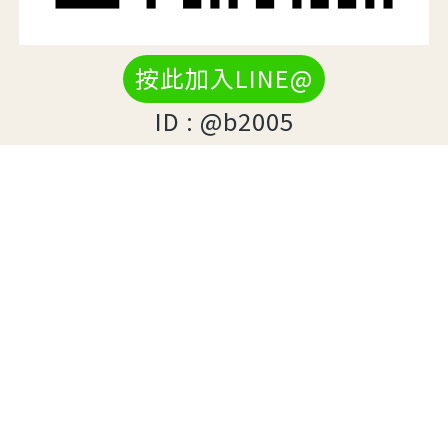
按此加入LINE@
ID : @b2005
欣設計 / 尚揚科技有限公司 / 台北網頁設計公司
新北市中和區建康路65號8樓(中和交流道附近)
台北 02-8221-2516
service@syis.com.tw
LINEID: @B2005
模組化網頁設計